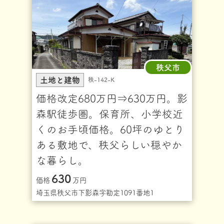
秩父市
土地と建物
秩-142-K
価格改定680万円⇒630万円。影
森駅徒歩圏。保育所、小学校近
くのお手頃価格。60坪のゆとり
ある敷地で、秩父らしい穏やか
な暮らし。
630
価格
万円
埼玉県秩父市下影森字勘定1091番地1