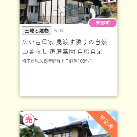
皆野町
土地と建物
皆-92
広い古民家 見渡す限りの自然
山暮らし 家庭菜園 自給自足
埼玉県秩父郡皆野町上日野沢1089-1
申込済