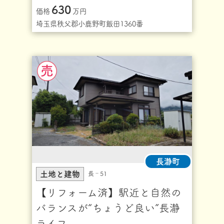
630
価格
万円
埼玉県秩父郡小鹿野町飯田1360番
長瀞町
土地と建物
長‐51
【リフォーム済】駅近と自然の
バランスが“ちょうど良い”長瀞
ライフ。