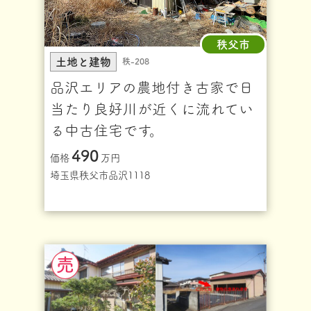
秩父市
土地と建物
秩-208
品沢エリアの農地付き古家で日
当たり良好川が近くに流れてい
る中古住宅です。
490
価格
万円
埼玉県秩父市品沢1118