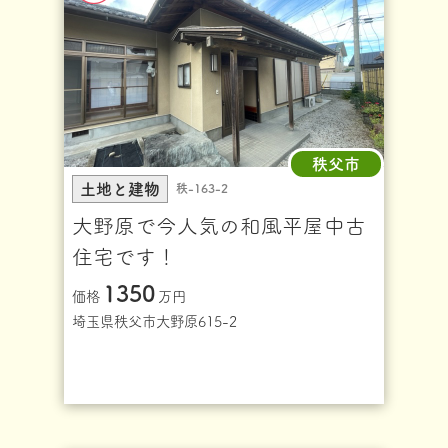
秩父市
土地と建物
秩-163-2
大野原で今人気の和風平屋中古
住宅です！
1350
価格
万円
埼玉県秩父市大野原615-2