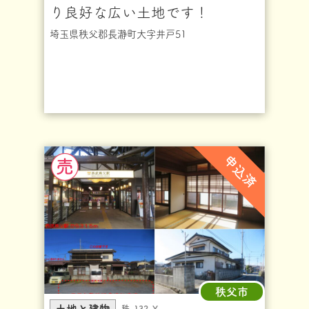
り良好な広い土地です！
埼玉県秩父郡長瀞町大字井戸51
申込済
秩父市
土地と建物
秩-132-Y