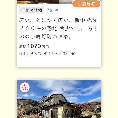
小鹿野町
土地と建物
小鹿-101
広い、とにかく広い、街中で約
２６０坪の宅地 希少です。 ちち
ぶの小鹿野町のお家。
1070
価格
万円
埼玉県秩父郡小鹿野町小鹿野1746