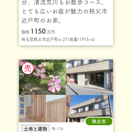
分、清流荒川もお散歩コース、
とても広いお庭が魅力の秩父市
近戸町のお家。
1150
価格
万円
埼玉県秩父市近戸町4-27(地番/1915-4)
秩父市
土地と建物
秩-176