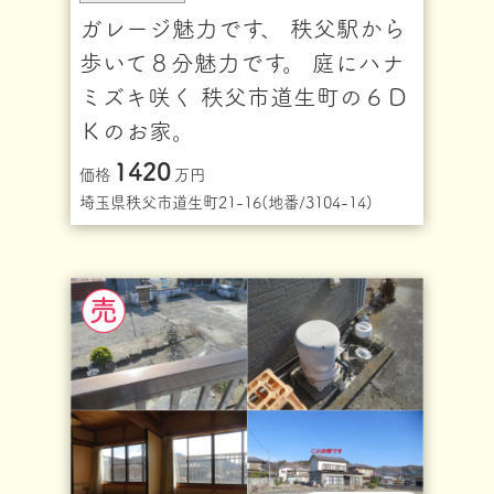
ガレージ魅力です、 秩父駅から
歩いて８分魅力です。 庭にハナ
ミズキ咲く 秩父市道生町の６Ｄ
Ｋのお家。
1420
価格
万円
埼玉県秩父市道生町21-16(地番/3104-14)