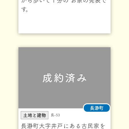
から歩いて１分の お家の発表で
す。
長瀞町
土地と建物
長-53
長瀞町大字井戸にある古民家を