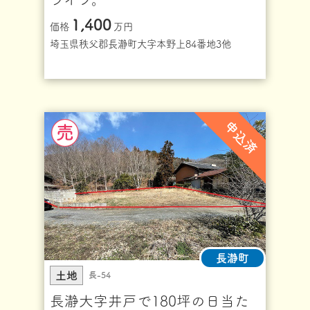
1,400
価格
万円
埼玉県秩父郡長瀞町大字本野上84番地3他
申込済
長瀞町
土地
長-54
長瀞大字井戸で180坪の日当た