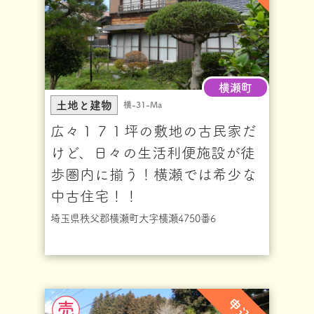
横瀬町
土地と建物
横-31-Ma
広々１７１坪の敷地の古民家だ
けど、日々の生活利便施設が徒
歩圏内に揃う！横瀬では希少な
中古住宅！！
埼玉県秩父郡横瀬町大字横瀬4750番6