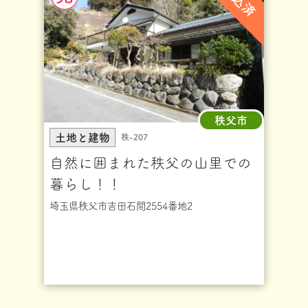
申込済
秩父市
土地と建物
秩-207
自然に囲まれた秩父の山里での
暮らし！！
埼玉県秩父市吉田石間2554番地2