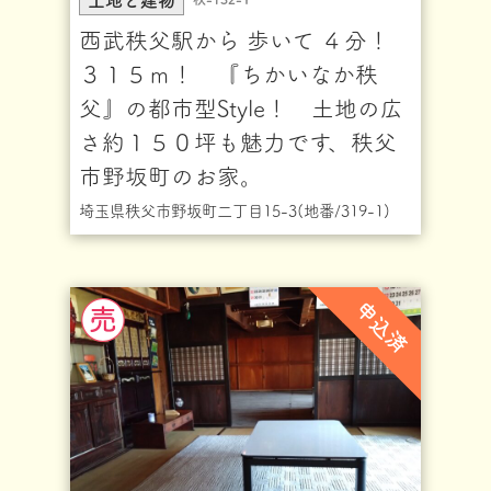
西武秩父駅から 歩いて ４分！
３１５ｍ！ 『ちかいなか秩
父』の都市型Style！ 土地の広
さ約１５０坪も魅力です、秩父
市野坂町のお家。
埼玉県秩父市野坂町二丁目15-3(地番/319-1)
申込済