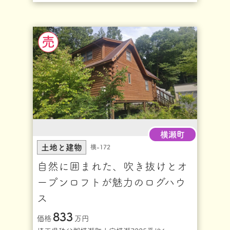
横瀬町
土地と建物
横-172
自然に囲まれた、吹き抜けとオ
ープンロフトが魅力のログハウ
ス
833
価格
万円