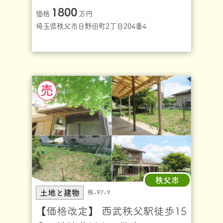
1800
価格
万円
埼玉県秩父市日野田町2丁目204番4
秩父市
土地と建物
秩-97-Y
【価格改定】 西武秩父駅徒歩15