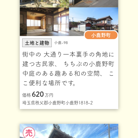
小鹿野町
土地と建物
小鹿-98
街中の 大通り一本裏手の角地に
建つ古民家、 ちちぶの小鹿野町
中庭のある趣ある和の空間、 こ
こ便利な場所です。
620
価格
万円
埼玉県秩父郡小鹿野町小鹿野1818-2