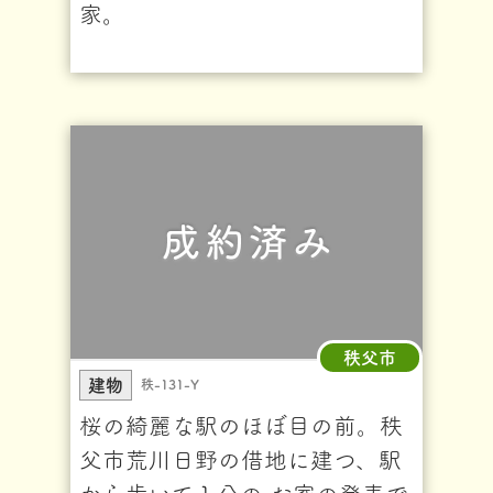
家。
秩父市
建物
秩-131-Y
桜の綺麗な駅のほぼ目の前。秩
父市荒川日野の借地に建つ、駅