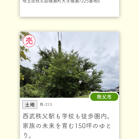
埼玉県秩父郡横瀬町大字横瀬7225番地6
秩父市
土地
秩-213
西武秩父駅も学校も徒歩圏内。
家族の未来を育む150坪のゆと
り。