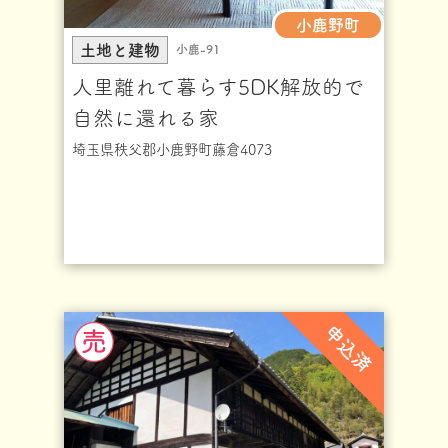
小鹿野町
土地と建物
小鹿-91
人里離れて暮らす5DK解放的で
自然に還れる家
埼玉県秩父郡小鹿野町藤倉4073
申込済