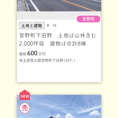
皆野町
土地と建物
皆‐98
皆野町下田野 土地は山林含む
2,000坪弱 建物は合計8棟
600
価格
万円
埼玉県秩父郡皆野町下田野1397-1