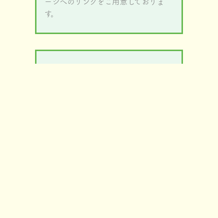
ージへのリンクをご用意しておりま
す。
よくある質問
利用登録や内覧方法など、よくある質
問をまとめました。秩父地域への移住
をサポートいたします。