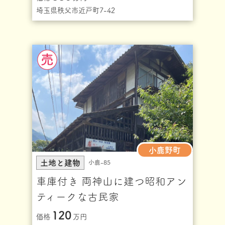
埼玉県秩父市近戸町7-42
小鹿野町
土地と建物
小鹿-85
車庫付き 両神山に建つ昭和アン
ティークな古民家
120
価格
万円