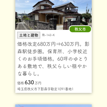
秩父市
土地と建物
秩-142-K
価格改定680万円⇒630万円。影
森駅徒歩圏。保育所、小学校近
くのお手頃価格。60坪のゆとり
ある敷地で、秩父らしい穏やか
な暮らし。
630
価格
万円
埼玉県秩父市下影森字勘定1091番地1