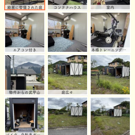
綺麗に整備された庭
コンテナハウス
室内
エアコン付き
本格トレーニング器具
物件からの武甲山
庭広々
バイク、自転車ガレージ