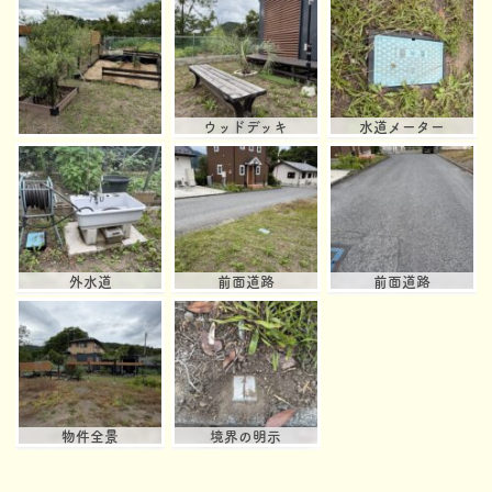
ウッドデッキ
水道メーター
外水道
前面道路
前面道路
物件全景
境界の明示