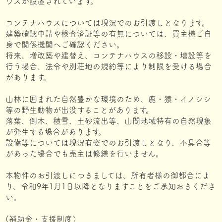
ウスが設置されています。
コンテナハウスについては現況でのお引渡しとなります。
建築確認申請や検査済証等の有無については、買主様ご自
身で関係機関へご確認ください。
将来、増改築や建替え、コンテナハウスの移設・増設等を
行う場合、法令や別荘地の規約等により制限を受ける場合
があります。
山林に囲まれた自然豊かな環境のため、鹿・猿・イノシシ
等の野生動物が出没することがあります。
落葉、倒木、積雪、土砂流出等、山間地域特有の自然現象
が発生する場合があります。
設備等については現況有姿でのお引渡しとなり、不具合等
があった場合でも売主は修繕を行いません。
本物件のお引渡しにつきましては、所有者様の御都合によ
り、令和9年1月1日以降となりますことをご承知おきくださ
い。
(補助金・支援制度）