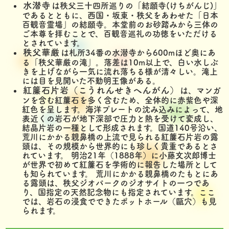
水潜寺
は秩父三十四所巡りの「結願寺(けちがんじ)」
であるとともに、西国・坂東・秩父をあわせた「日本
百観音霊場」の結願寺。本堂前のお砂踏みから三体の
ご本尊を拝むことで、百観音巡礼の功徳をいただける
とされています。
秩父華厳
は札所34番の水潜寺から600mほど奥にあ
る「秩父華厳の滝」。落差は10m以上で、白い水しぶ
きを上げながら一気に流れ落ちる様が清々しい。滝上
には目を見開いた不動明王像がある。
紅簾石片岩（こうれんせきへんがん）
は、マンガ
ンを含む紅簾石を多く含むため、全体的に赤紫色や深
紅色を呈します。海洋プレートの沈み込みによって、地
表近くの岩石が地下深部で圧力と熱を受けて変成し、
結晶片岩の一種として形成されます。国道140号沿い、
荒川にかかる親鼻橋の上流で見られる紅簾石片岩の露
頭は、その規模から世界的にも珍しく貴重であるとさ
れています。 明治21年（1888年）に小藤文次郎博士
が世界で初めて紅簾石を学術的に報告した場所として
も知られています。 荒川にかかる親鼻橋のたもとにあ
る露頭は、秩父ジオパークのジオサイトの一つであ
り、国指定の天然記念物にも指定されています。ここ
では、岩石の浸食でできたポットホール（甌穴）も見
られます。