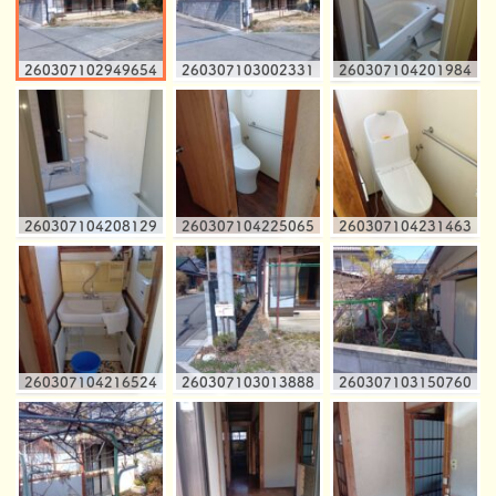
260307102949654
260307103002331
260307104201984
260307104208129
260307104225065
260307104231463
260307104216524
260307103013888
260307103150760