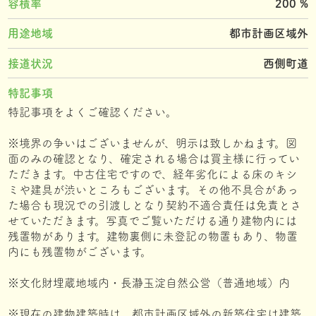
容積率
200 %
用途地域
都市計画区域外
接道状況
西側町道
特記事項
特記事項をよくご確認ください。
※境界の争いはございませんが、明示は致しかねます。図
面のみの確認となり、確定される場合は買主様に行ってい
ただきます。中古住宅ですので、経年劣化による床のキシ
ミや建具が渋いところもございます。その他不具合があっ
た場合も現況での引渡しとなり契約不適合責任は免責とさ
せていただきます。写真でご覧いただける通り建物内には
残置物があります。建物裏側に未登記の物置もあり、物置
内にも残置物がございます。
※文化財埋蔵地域内・長瀞玉淀自然公営（普通地域）内
※現在の建物建築時は、都市計画区域外の新築住宅は建築