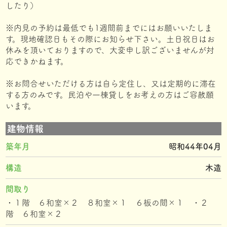
したり）
※内見の予約は最低でも1週間前までにはお願いいたしま
す。現地確認日もその際にお知らせ下さい。土日祝日はお
休みを頂いておりますので、大変申し訳ございませんが対
応できかねます。
※お問合せいただける方は自ら定住し、又は定期的に滞在
する方のみです。民泊や一棟貸しをお考えの方はご容赦願
います。
建物情報
築年月
昭和44年04月
構造
木造
間取り
・１階 ６和室×２ ８和室×１ ６板の間×１ ・２
階 ６和室×２