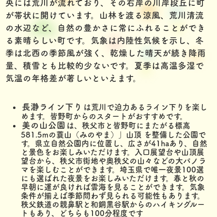
央には荒川が流れており、その右岸の川岸段丘に町
が帯状に開けています。山林を渡る涼風、荒川清流
の水辺など、自然の豊かさに常にふれることができ
る素晴らしい町です。気象は内陸性気候を示し、冬
季は北西の季節風が強く、乾燥した晴天が続き降雨
量、積雪とも比較的少ないです。夏季は高温多湿で
気温の年格差が著しいといえます。
長瀞ライン下り
は荒川で迫力あるライン下りを楽し
めます。皆野町からのスタートがおすすめです。
美の山公園
は、秩父市と皆野町にまたがる標高
581.5mの蓑山（みのやま）」山頂 を整備した公園で
す。県立自然公園内に位置し、広さが41haあり、自然
と景色をお楽しみいただけます。入口展望台や山頂展
望台から、秩父市街地や奥秩父の山々などの大パノラ
マを楽しむことができます。埼玉県で唯一夜景100選
にも選ばれた夜景をお楽しみいただけます。春と秋の
早朝に運が良ければ雲海を見ることができます。気象
条件が揃えば季節問わず見られる可能性もあります。
秩父鉄道の親鼻駅と和銅黒谷駅からのハイキングルー
トもあり、どちらも100分程度です