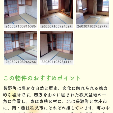
260307103916396
260307103924527
260307103932979
260307103946764
260307103954116
この物件のおすすめポイント
皆野町は豊かな自然と歴史、文化に触れられる魅力
的な場所です。四方を山々に囲まれた秩父盆地の一
角に位置し、東は東秩父村に、北は長瀞町と本庄市
に、南・西は秩父市にそれぞれ接しています。町の中