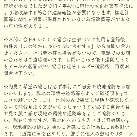
確認が不要でしたが令和７年4月に施行の改正建築基準法に
より増改築する場合に建築確認が必要になります。構造計
算等に関する図書が保管されていない為増改築等ができな
い可能性があります。
※お問い合わせいただく場合は空家バンク利用者登録後、
物件の『この物件について問い合せする』からお問い合わ
せください。担当者不在の場合が多いので、電話でのお問
い合わせはご遠慮願います。お問い合わせ後１週間たって
もメールの返信が無い場合は迷惑ホルダー確認後、再度お
問合せ下さい。
※内見ご希望の場合は必ず事前にご自分で現地確認をお願
いいたします。現地の環境や道路等をよくご確認頂きます
ようお願いいたします。地図のみで確認し現地を確認してい
ないで問合せ頂く方がいらっしゃいますが必ずご自身の目
で見て肌で感じ現地の環境や道路等をよくご確認くださ
い。現在空室ですが、敷地内への立ち入りはご容赦願いま
す。現地確認の際に近隣のご迷惑になる行為はご容赦願い
ます。（道路に車を止めたり、勝手に他人の敷地でUターン