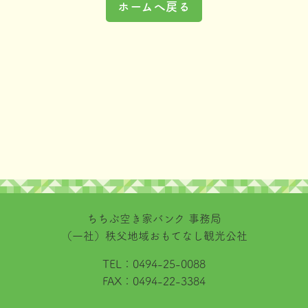
ホームへ戻る
ちちぶ空き家バンク 事務局
（一社）秩父地域おもてなし観光公社
TEL：
0494-25-0088
FAX：
0494-22-3384