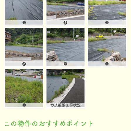
➊
❷
➌
❷
➍
➍
➎
歩道拡幅工事状況
この物件のおすすめポイント