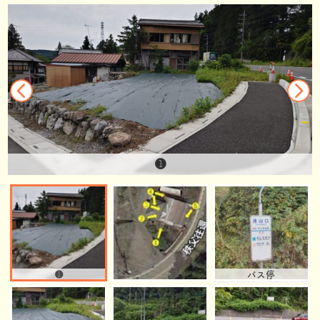
➊
➊
バス停