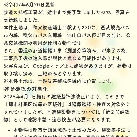
※令和7年6月20日更新
歩道の拡幅工事が、途中まで完了致しましたので、写真を
更新致しました。
本件土地は、秩父鉄道浦山口駅より230㍍、西武観光バス
市内線、秩父市バス久那線 浦山口バス停が目の前と、公
共交通機関の利用が便利な物件です。
また、国道の歩道拡幅工事（測量分筆済み）が未了の為、
工事完了後の進入路が現状と異なる可能性があります。
※写真及び、Googleマップ上に建物がありますが、建物は
取り壊し済み。土地のみとなります。
※本件土地は、土砂災害警戒区域内に位置します。
建築確認の対象化
2025年4月1日施行の建築基準法改正により、これまで
「都市計画区域等の区域外」は建築確認・検査の対象外と
されていましたが、木造建築物等については「新２号建築
物」として確認申請・適合検査が必要になります。
本物件は都市計画区域外の土地のため、建築基準法に