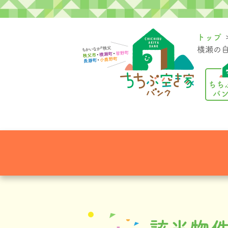
トップ
横瀬の自
ちち
バ