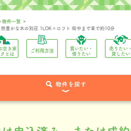
>
>
物件一覧
然豊かな木の別荘 1LDK＋ロフト 街中まで車で約10分
ぶ空き家
買いたい・
売りたい
ご利用方法
ンクとは
借りたい
貸したい
物件を探す